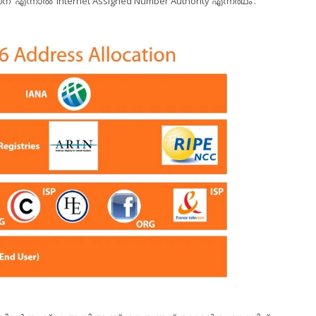
ന എന്നാല്‍ Internet Assigned Number Authority എന്നര്‍ഥം .