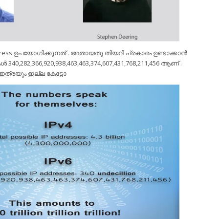
ddress ഉപയോഗിക്കുനത് . അതായതു തിയറി പ്രകാരം ഉണ്ടാക്കാന്‍
‍ 340,282,366,920,938,463,463,374,607,431,768,211,456 ആണ് .
ഇത്രയും ഇല്ല കേട്ടോ