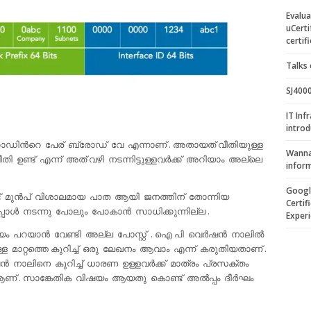
Evalu
uCerti
certif
Talks 
SJ400
IT Inf
introd
ിന്‍റെ പേര് ബ്രോഡ്‌ വേ എന്നാണ് . അതായത് വീതിയുള്ള
Wanna
ീതി ഉണ്ട് എന്ന് അത് വഴി നടന്നിട്ടുള്ളവര്‍ക്ക് അറിയാം അല്ലെ
infor
Google
ട് മുന്‍പ് വിശാലമായ പാത ആയി ജനത്തിന് തോന്നിയ
Certif
പോള്‍ നടന്നു പോലും പോകാന്‍ സാധിക്കുന്നില്ല .
Exper
 പറയാന്‍ വേണ്ടി അല്ല പോസ്റ്റ്‌ . ഐ പി വെര്‍ഷന്‍ നാലില്‍
ള്ള മാറ്റത്തെ കുറിച്ച് ഒരു ലേഖനം ആവാം എന്ന് കരുതിയതാണ് .
്‍ നാലിനെ കുറിച്ച് ധാരണ ഉള്ളവര്‍ക്ക് മാത്രം പ്രസക്തം
 ആണ് . സാങ്കേതിക വിഷയം ആയതു കൊണ്ട് അല്‍പ്പം ദീര്‍ഘം