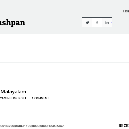
Ho
ushpan
Twitter
Facebook
Linkedin
n Malayalam
HYAM
IN
BLOG POST
1 COMMENT
RECE