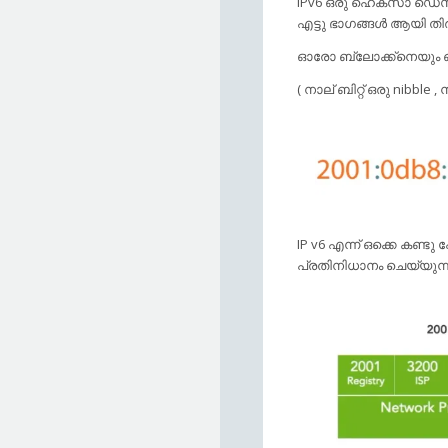
IPv6 ഒരു ഹെക്സാ ഡെസ
എട്ടു ഭാഗങ്ങള്‍ ആയി തിരി
ഓരോ ബ്ലോക്ക്നെയും ഒരു 
( നാല് ബിറ്റ് ഒരു nibble
IP v6 എന്ന് ഒക്കെ കണ്ടു 
പ്രതിനിധാനം ചെയ്യുന്ന