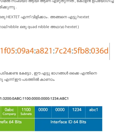
ിമല്‍ സംഖ്യാ ആയി ആണ് എഴുതുന്നത് , കോളന്‍ ഉപയോഗിച്ച്
ക്കുന്നു .
HEXTET എന്ന് വിളിക്കാം . അങ്ങനെ എട്ടു hextet
 , നാല് nibble ഒരു quad nibble അഥവാ hextet )
പേടിക്കേണ്ട കേട്ടോ , ഈ എട്ടു ഭാഗങ്ങള്‍ ഒക്കെ എന്തിനെ
ു എന്ന് ഈ പടത്തില്‍ കാണാം.