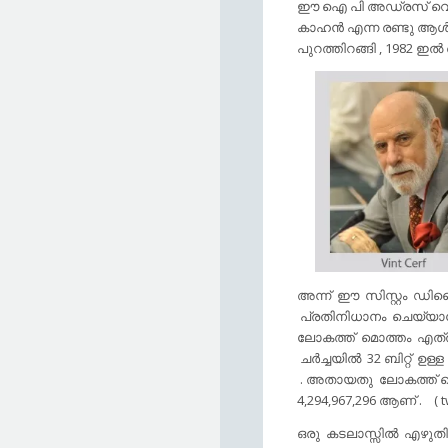
ഈ ഐ പി അഡ്രസ്‌ വെര്‍ഷന
കാഹന്‍ എന്ന രണ്ടു ആള്‍ക
പുറത്തിറങ്ങി , 1982 ഇല്
അന്ന് ഈ സിസ്റ്റം ഡിസൈന
പ്രതിനിധാനം ചെയ്യാന
ലോകത്ത് മൊത്തം എത്ര
ചര്‍ച്ചയില്‍ 32 ബിറ്റ്
. അതായതു ലോകത്ത് മൊത
4,294,967,296 ആണ് . ( tw
ഒരു കടലാസ്സില്‍ എഴുതി വ