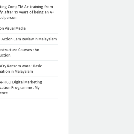
ating CompTIA A+ training from
fy ,after 19 years of being an A+
ied person
on Visual Media
0 Action Cam Review in Malayalam
rastructure Courses : An
uction.
Cry Ransom ware : Basic
mation in Malayalam
-FICCI Digital Marketing
ication Programme : My
ience